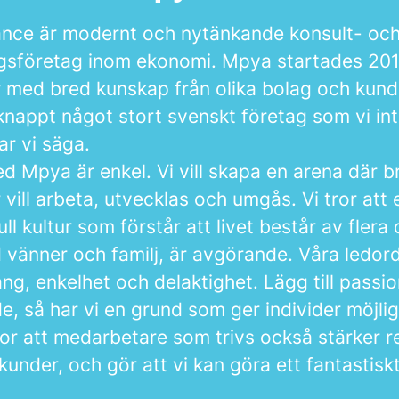
nce är modernt och nytänkande konsult- oc
ngsföretag inom ekonomi. Mpya startades 20
 med bred kunskap från olika bolag och kun
knappt något stort svenskt företag som vi in
r vi säga.
 Mpya är enkel. Vi vill skapa en arena där br
vill arbeta, utvecklas och umgås. Vi tror att 
full kultur som förstår att livet består av flera 
id vänner och familj, är avgörande. Våra ledor
g, enkelhet och delaktighet. Lägg till passi
, så har vi en grund som ger individer möjlig
ror att medarbetare som trivs också stärker r
under, och gör att vi kan göra ett fantastiskt