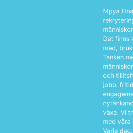
Mpya Fina
rekryteri
människor
Det finns 
med, bruka
Tanken med
människor 
och tillits
jobb, frit
engageman
nytänkande
växa. Vi t
med våra k
Varje dag.