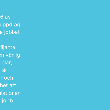
h
16 av
duppdrag.
te jobbat
iljanta
en vänlig
delar;
d är
on och
het att
elationen
 jobb.