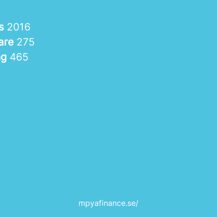
es
2016
are
275
ng
465
mpyafinance.se/