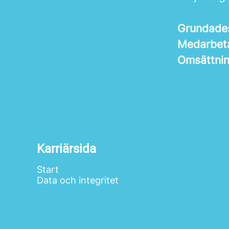
Grundad
Medarbet
Omsättni
Karriärsida
Start
Data och integritet